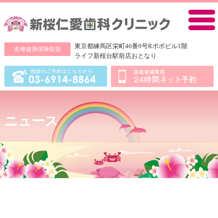
新桜仁愛
東京都練馬区栄町46番9号Rポポビル1階
各種健康保険取扱
ライフ新桜台駅前店おとなり
ニュース