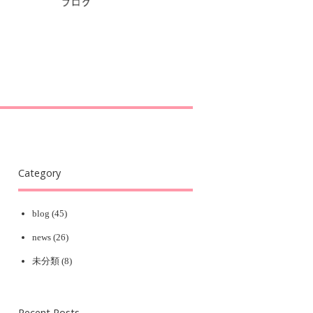
Category
blog
(45)
news
(26)
未分類
(8)
Recent Posts