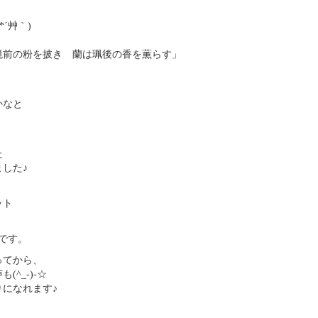
´艸｀)
鏡前の粉を披き 蘭は珮後の香を薫らす」
かなと
た
した♪
ット
です。
ってから、
^_-)-☆
になれます♪