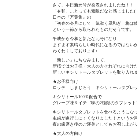
さて、本日新元号が発表されましたね！！
「令和」…とっても素敵だなと感じました( *
日本の『万葉集』の
「初春の令月にして 気淑く風和ぎ 梅は
という一節から取られたものだそうです。
平成から令和と新たな元号になり、
ますます素晴らしい時代になるのではない
わくわくしております♪
「新しい」にちなみまして、
新桜ではお子様・大人の方それぞれに向け
新しいキシリトールタブレットを取り入れま
★お子様向け
ロッテ しまじろう キシリトールタブレ
キシリトール100％配合で
グレープ味＆イチゴ味の2種類のタブレット
キシリトールタブレットを食べるようにな
虫歯が進行しにくくなりました！というお声も(
夜の歯磨き後のご褒美としてもお召し上がり
★大人の方向け