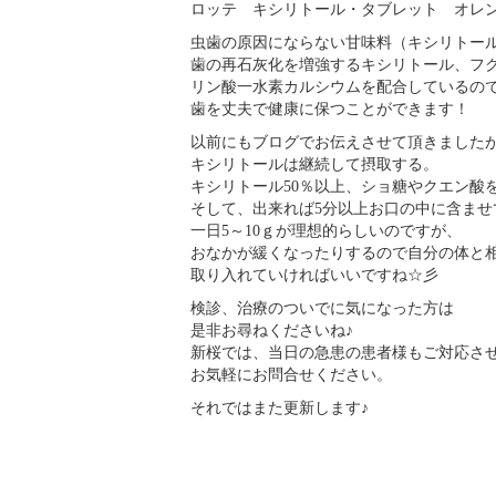
ロッテ キシリトール・タブレット オレ
虫歯の原因にならない甘味料（キシリトー
歯の再石灰化を増強するキシリトール、フ
リン酸一水素カルシウムを配合しているの
歯を丈夫で健康に保つことができます！
以前にもブログでお伝えさせて頂きました
キシリトールは継続して摂取する。
キシリトール50％以上、ショ糖やクエン酸
そして、出来れば5分以上お口の中に含ませ
一日5～10ｇが理想的らしいのですが、
おなかが緩くなったりするので自分の体と
取り入れていければいいですね☆彡
検診、治療のついでに気になった方は
是非お尋ねくださいね♪
新桜では、当日の急患の患者様もご対応さ
お気軽にお問合せください。
それではまた更新します♪