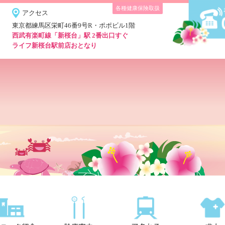
各種健康保険取扱
アクセス
東京都練馬区栄町46番9号R・ポポビル1階
西武有楽町線「新桜台」駅 2番出口すぐ
ライフ新桜台駅前店おとなり