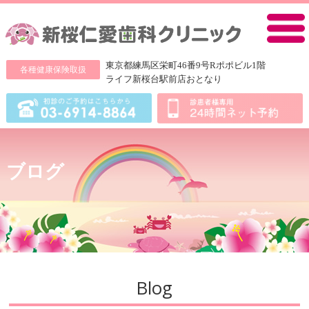
新桜仁愛
東京都練馬区栄町46番9号Rポポビル1階
各種健康保険取扱
ライフ新桜台駅前店おとなり
ブログ
Blog